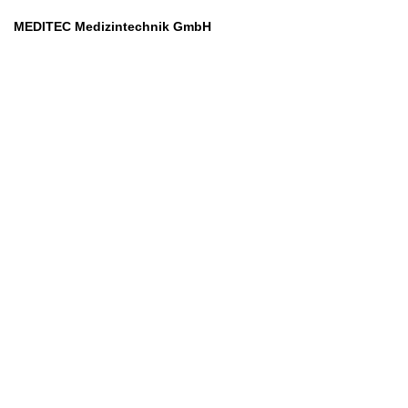
MEDITEC Medizintechnik GmbH
Mathilde Beyerknecht-Strasse 9
3104 St.Pölten
Web
:
https://www.meditec.at
Mail
:
office@meditec.at
Tel
:
+43 2742 / 258 958
Services
Ansprechpartner
Monatliches Bezahlmodell
Rund um die Uhr
Mobilfunktarife
Überprüfung medizintechnischer Geräte