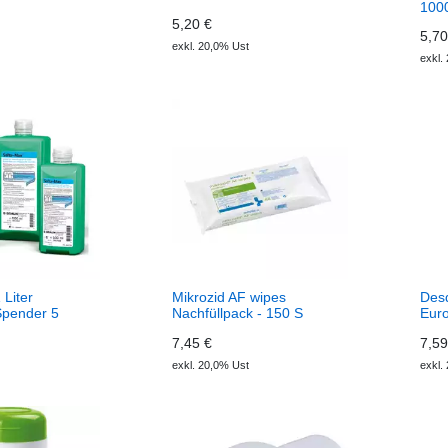
100
5,20 €
5,70
exkl. 20,0% Ust
exkl.
 Liter
Mikrozid AF wipes
Des
Spender 5
Nachfüllpack - 150 S
Euro
7,45 €
7,59
exkl. 20,0% Ust
exkl.