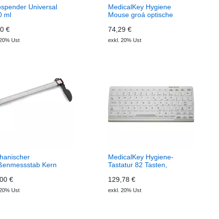
spender Universal
MedicalKey Hygiene
0 ml
Mouse groá optische
0 €
74,29 €
 20% Ust
exkl. 20% Ust
hanischer
MedicalKey Hygiene-
ßenmessstab Kern
Tastatur 82 Tasten,
y
00 €
129,78 €
 20% Ust
exkl. 20% Ust