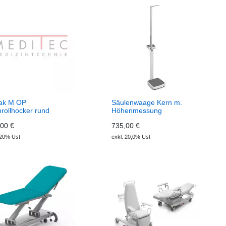
ak M OP
Säulenwaage Kern m.
rollhocker rund
Höhenmessung
00 €
735,00 €
 20% Ust
exkl. 20,0% Ust