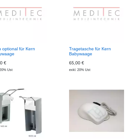
 optional für Kern
Tragetasche für Kern
ywaage
Babywaage
0 €
65,00 €
 20% Ust
exkl. 20% Ust