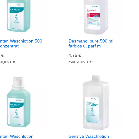
mtan Waschlotion 500
Desmanol pure 500 ml
onzentrat
farblos u. parf m
 €
4,75 €
 20,0% Ust
exkl. 20,0% Ust
mtan Waschlotion
Sensiva Waschlotion