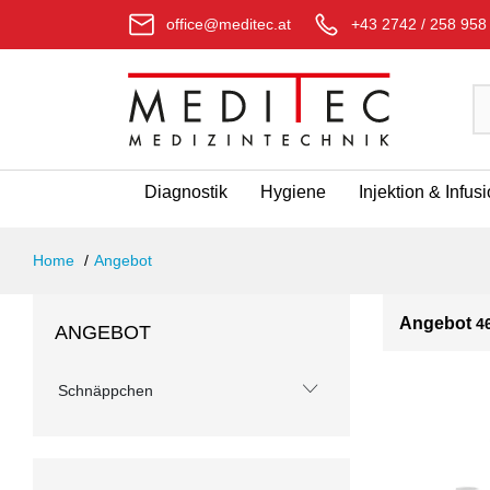
office@meditec.at
+43 2742 / 258 958
Diagnostik
Hygiene
Injektion & Infus
Home
Angebot
Angebot
4
ANGEBOT
Schnäppchen