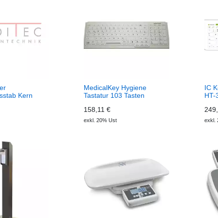
er
MedicalKey Hygiene
IC K
stab Kern
Tastatur 103 Tasten
HT-
158,11 €
249,
exkl. 20% Ust
exkl.