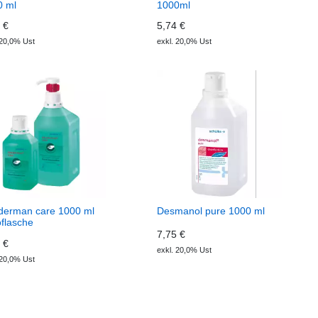
0 ml
1000ml
 €
5,74 €
 20,0% Ust
exkl. 20,0% Ust
derman care 1000 ml
Desmanol pure 1000 ml
flasche
7,75 €
 €
exkl. 20,0% Ust
 20,0% Ust