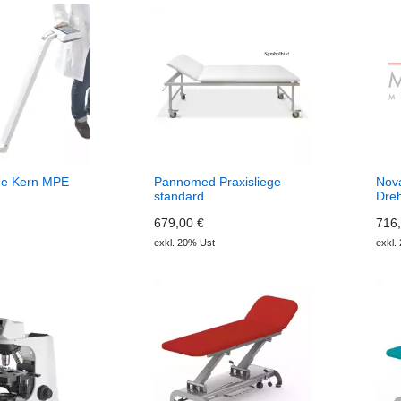
e Kern MPE
Pannomed Praxisliege
Nov
standard
Dreh
679,00 €
716,
exkl. 20% Ust
exkl.