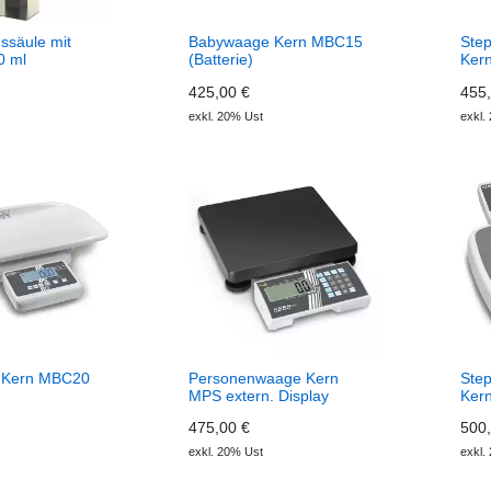
nssäule mit
Babywaage Kern MBC15
Ste
0 ml
(Batterie)
Kern
425,00 €
455,
exkl. 20% Ust
exkl.
 Kern MBC20
Personenwaage Kern
Ste
MPS extern. Display
Ker
475,00 €
500,
exkl. 20% Ust
exkl.