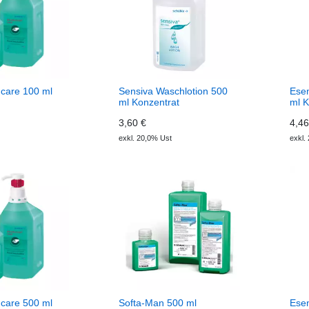
care 100 ml
Sensiva Waschlotion 500
Ese
ml Konzentrat
ml K
3,60 €
4,46
exkl. 20,0% Ust
exkl.
care 500 ml
Softa-Man 500 ml
Ese