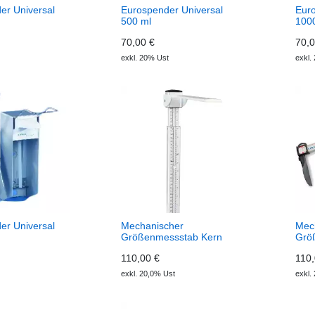
er Universal
Eurospender Universal
Euro
500 ml
100
70,00 €
70,0
exkl. 20% Ust
exkl.
er Universal
Mechanischer
Mec
Größenmessstab Kern
Grö
MSF
Bab
110,00 €
110,
exkl. 20,0% Ust
exkl.