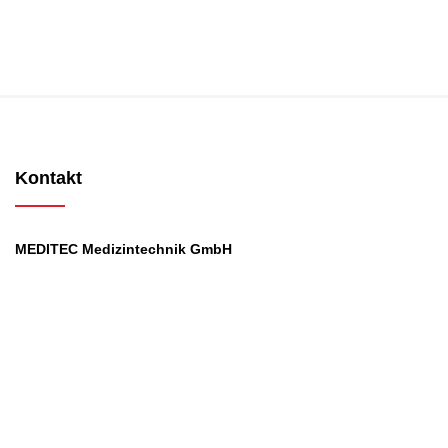
Kontakt
MEDITEC Medizintechnik GmbH
Mathilde Beyerknecht-Strasse 9
3104 St.Pölten
Web
:
https://www.meditec.at
Mail
:
office@meditec.at
Tel
:
+43 2742 / 258 958
Services