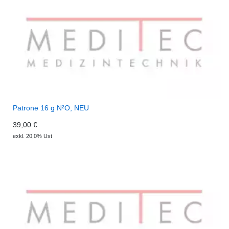
Patrone 16 g N²O, NEU
39,00 €
exkl. 20,0% Ust