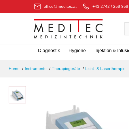
office@meditec.at
+43 2742 / 258 958
Diagnostik
Hygiene
Injektion & Infus
Home
Instrumente
Therapiegeräte
Licht- & Lasertherapie