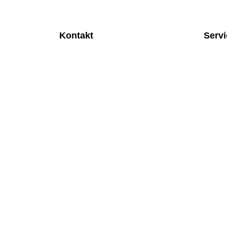
Kontakt
Serv
MEDITEC Medizintechnik GmbH
Anspre
Mathilde Beyerknecht-Strasse 9
Monatl
3104 St.Pölten
Rund u
Web
:
https://www.meditec.at
Mobilfu
Mail
:
office@meditec.at
Überpr
Tel
:
+43 2742 / 258 958