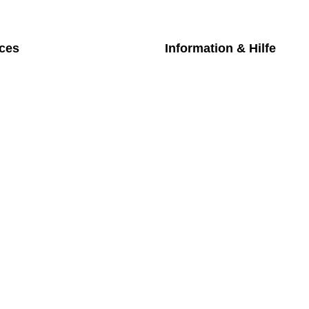
ices
Information & Hilfe
chpartner
Kontakt
iches Bezahlmodell
Datenschutz
m die Uhr
Impressum
nktarife
AGB
üfung medizintechnischer Geräte
Versand
Rückgabe
Widerruf
Newsletter