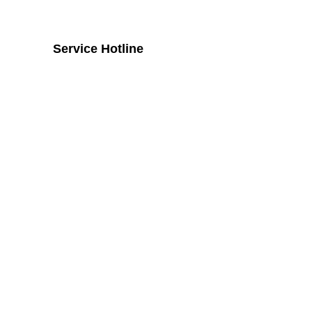
Service Hotline
Telefonische Unterstützung und
Beratung unter:
+43 2742 / 258 958
Mo - Do von 8:00 Uhr - 16:00 Uhr, Fr
von 08:00 Uhr bis 14:00 Uhr
Widerruf
Vertrag widerrufen