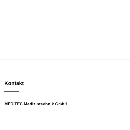
Kontakt
MEDITEC Medizintechnik GmbH
Mathilde Beyerknecht-Strasse 9
3104 St.Pölten
Web
:
https://www.meditec.at