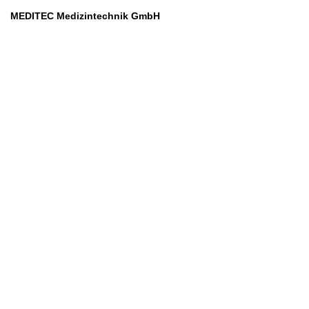
MEDITEC Medizintechnik GmbH
Mathilde Beyerknecht-Strasse 9
3104 St.Pölten
Web
:
https://www.meditec.at
Mail
:
office@meditec.at
Tel
:
+43 2742 / 258 958
Services
Ansprechpartner
Monatliches Bezahlmodell
Rund um die Uhr
Mobilfunktarife
Überprüfung medizintechnischer Geräte