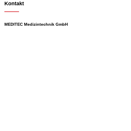
Kontakt
MEDITEC Medizintechnik GmbH
Mathilde Beyerknecht-Strasse 9
3104 St.Pölten
Web
:
https://www.meditec.at
Mail
:
office@meditec.at
Tel
:
+43 2742 / 258 958
Services
Ansprechpartner
Monatliches Bezahlmodell
Rund um die Uhr
Mobilfunktarife