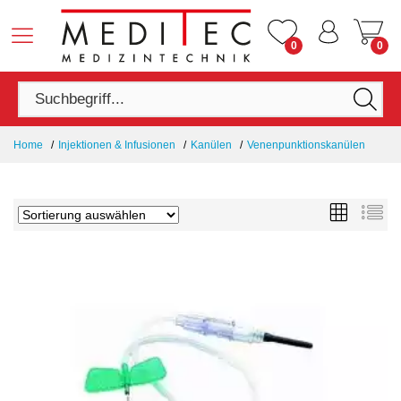
0
0
Home
Injektionen & Infusionen
Kanülen
Venenpunktionskanülen