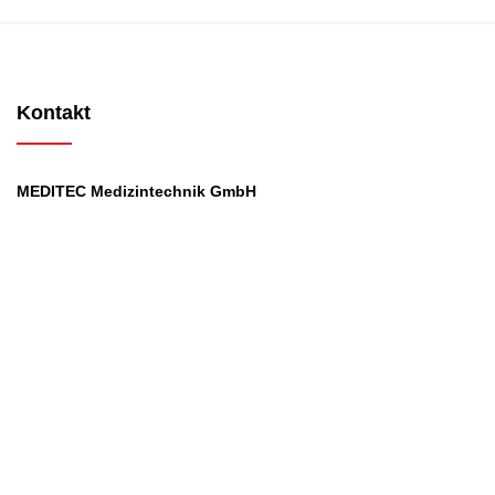
Kontakt
MEDITEC Medizintechnik GmbH
Mathilde Beyerknecht-Strasse 9
3104 St.Pölten
Web
:
https://www.meditec.at
Mail
:
office@meditec.at
Tel
:
+43 2742 / 258 958
Services
Ansprechpartner