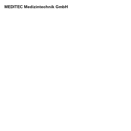
MEDITEC Medizintechnik GmbH
Mathilde Beyerknecht-Strasse 9
3104 St.Pölten
Web
:
https://www.meditec.at
Mail
:
office@meditec.at
Tel
:
+43 2742 / 258 958
Services
Ansprechpartner
Monatliches Bezahlmodell
Rund um die Uhr
Mobilfunktarife
Überprüfung medizintechnischer Geräte