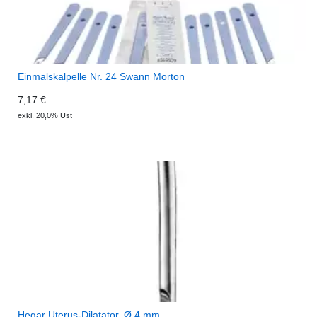
Einmalskalpelle Nr. 24 Swann Morton
7,17 €
exkl. 20,0% Ust
Hegar Uterus-Dilatator, Ø 4 mm