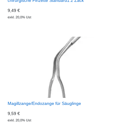
chirurgische Pinzette Standard1:2 Zack
9,49 €
exkl. 20,0% Ust
Magillzange/Endozange für Säuglinge
9,59 €
exkl. 20,0% Ust