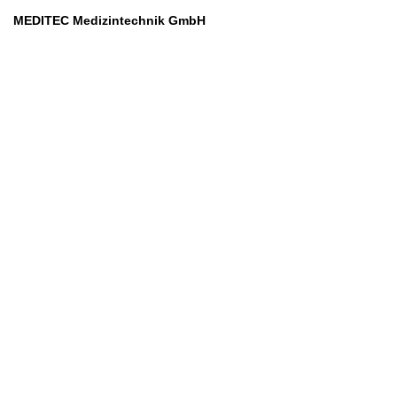
MEDITEC Medizintechnik GmbH
Mathilde Beyerknecht-Strasse 9
3104 St.Pölten
Web
:
https://www.meditec.at
Mail
:
office@meditec.at
Tel
:
+43 2742 / 258 958
Services
Ansprechpartner
Monatliches Bezahlmodell
Rund um die Uhr
Mobilfunktarife
Überprüfung medizintechnischer Geräte