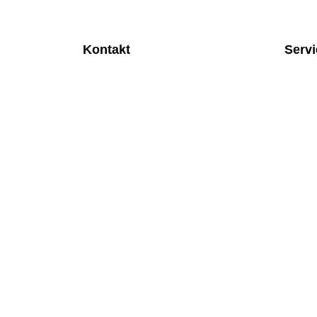
Kontakt
Serv
MEDITEC Medizintechnik GmbH
Anspre
Mathilde Beyerknecht-Strasse 9
Monatl
3104 St.Pölten
Rund u
Web
:
https://www.meditec.at
Mobilfu
Mail
:
office@meditec.at
Überpr
Tel
:
+43 2742 / 258 958