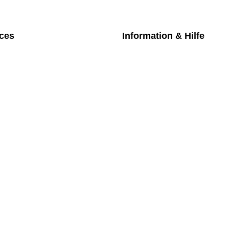
ices
Information & Hilfe
chpartner
Kontakt
iches Bezahlmodell
Datenschutz
m die Uhr
Impressum
nktarife
AGB
üfung medizintechnischer Geräte
Versand
Rückgabe
Widerruf
Newsletter