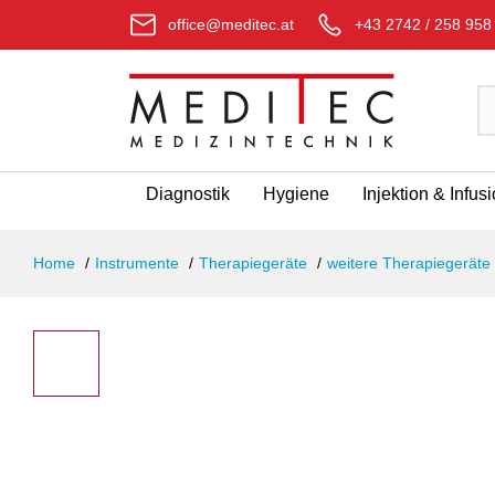
office@meditec.at
+43 2742 / 258 958
Diagnostik
Hygiene
Injektion & Infus
Home
Instrumente
Therapiegeräte
weitere Therapiegeräte