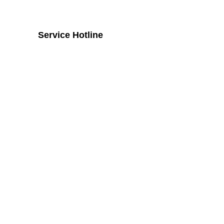
Service Hotline
Telefonische Unterstützung und
Beratung unter:
+43 2742 / 258 958
Mo - Do von 8:00 Uhr - 16:00 Uhr, Fr
von 08:00 Uhr bis 14:00 Uhr
Widerruf
Vertrag widerrufen