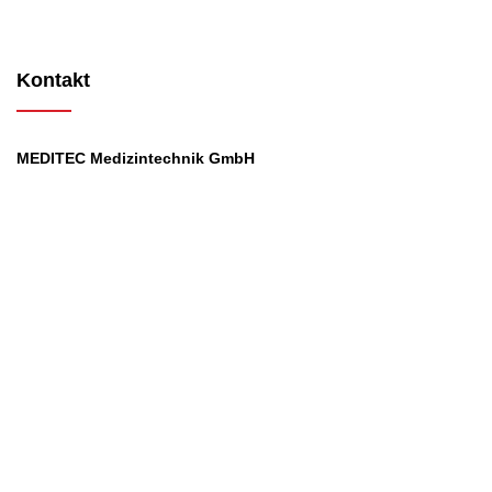
Kontakt
MEDITEC Medizintechnik GmbH
Mathilde Beyerknecht-Strasse 9
3104 St.Pölten
Web
:
https://www.meditec.at
Mail
:
office@meditec.at
Tel
:
+43 2742 / 258 958
Services
Ansprechpartner
Monatliches Bezahlmodell