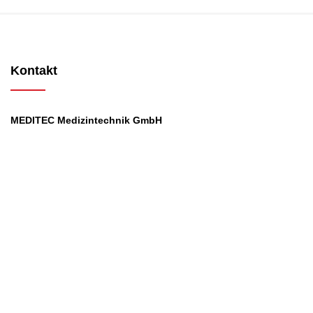
Kontakt
MEDITEC Medizintechnik GmbH
Mathilde Beyerknecht-Strasse 9
3104 St.Pölten
Web
:
https://www.meditec.at
Mail
:
office@meditec.at
Tel
:
+43 2742 / 258 958
Services
Ansprechpartner