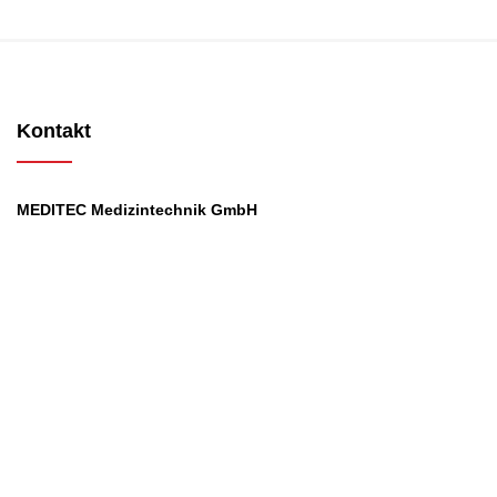
Kontakt
MEDITEC Medizintechnik GmbH
Mathilde Beyerknecht-Strasse 9
3104 St.Pölten
Web
:
https://www.meditec.at
Mail
:
office@meditec.at
Tel
:
+43 2742 / 258 958
Services