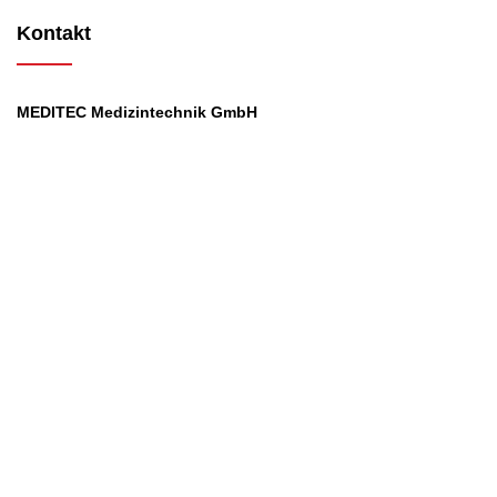
Kontakt
MEDITEC Medizintechnik GmbH
Mathilde Beyerknecht-Strasse 9
3104 St.Pölten
Web
:
https://www.meditec.at
Mail
:
office@meditec.at
Tel
:
+43 2742 / 258 958
Services
Ansprechpartner
Monatliches Bezahlmodell
Rund um die Uhr