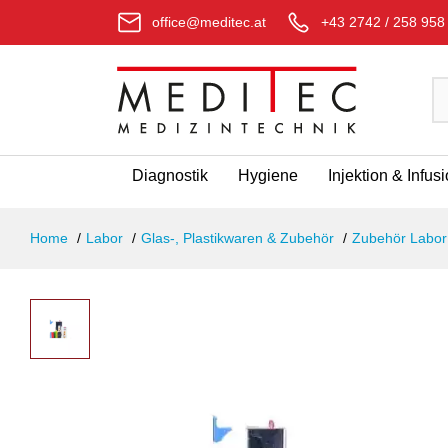
office@meditec.at
+43 2742 / 258 958
Diagnostik
Hygiene
Injektion & Infus
Home
Labor
Glas-, Plastikwaren & Zubehör
Zubehör Labor