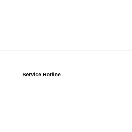
Service Hotline
Telefonische Unterstützung und
Beratung unter:
+43 2742 / 258 958
Mo - Do von 8:00 Uhr - 16:00 Uhr, Fr
von 08:00 Uhr bis 14:00 Uhr