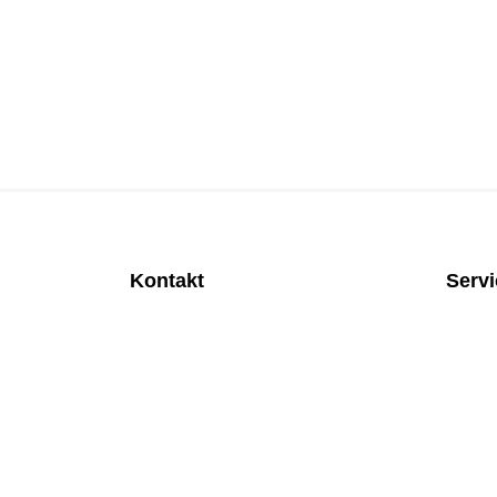
Kontakt
Serv
MEDITEC Medizintechnik GmbH
Anspre
Mathilde Beyerknecht-Strasse 9
Monatl
3104 St.Pölten
Rund u
Web
:
https://www.meditec.at
Mobilfu
Mail
:
office@meditec.at
Überpr