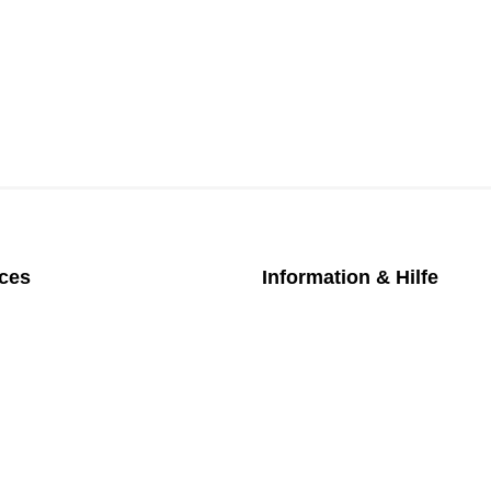
ices
Information & Hilfe
chpartner
Kontakt
iches Bezahlmodell
Datenschutz
m die Uhr
Impressum
nktarife
AGB
üfung medizintechnischer Geräte
Versand