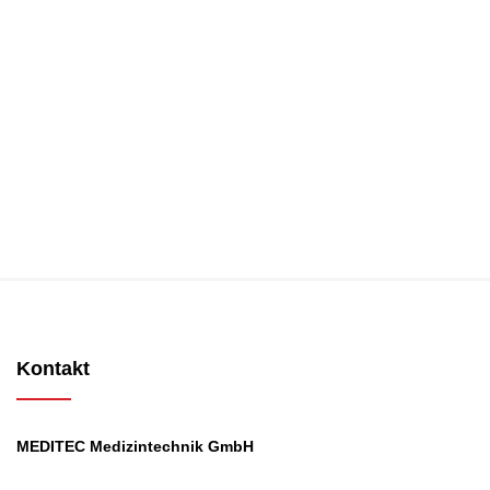
Kontakt
MEDITEC Medizintechnik GmbH
Mathilde Beyerknecht-Strasse 9