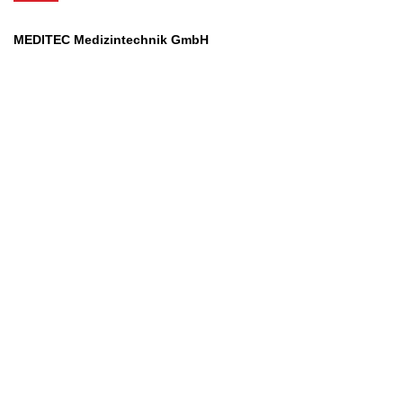
MEDITEC Medizintechnik GmbH
Mathilde Beyerknecht-Strasse 9
3104 St.Pölten
Web
:
https://www.meditec.at
Mail
:
office@meditec.at
Tel
:
+43 2742 / 258 958
Services
Ansprechpartner
Monatliches Bezahlmodell
Rund um die Uhr
Mobilfunktarife
Überprüfung medizintechnischer Geräte