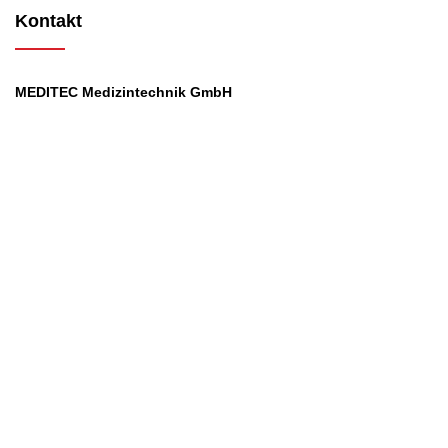
Kontakt
MEDITEC Medizintechnik GmbH
Mathilde Beyerknecht-Strasse 9
3104 St.Pölten
Web
:
https://www.meditec.at
Mail
:
office@meditec.at
Tel
:
+43 2742 / 258 958
Services
Ansprechpartner
Monatliches Bezahlmodell
Rund um die Uhr
Mobilfunktarife