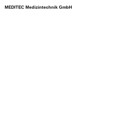
MEDITEC Medizintechnik GmbH
Mathilde Beyerknecht-Strasse 9
3104 St.Pölten
Web
:
https://www.meditec.at
Mail
:
office@meditec.at
Tel
:
+43 2742 / 258 958
Services
Ansprechpartner
Monatliches Bezahlmodell
Rund um die Uhr
Mobilfunktarife
Überprüfung medizintechnischer Geräte