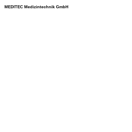
MEDITEC Medizintechnik GmbH
Mathilde Beyerknecht-Strasse 9
3104 St.Pölten
Web
:
https://www.meditec.at
Mail
:
office@meditec.at
Tel
:
+43 2742 / 258 958
Services
Ansprechpartner
Monatliches Bezahlmodell
Rund um die Uhr
Mobilfunktarife
Überprüfung medizintechnischer Geräte