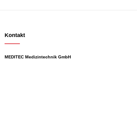
Kontakt
MEDITEC Medizintechnik GmbH
Mathilde Beyerknecht-Strasse 9
3104 St.Pölten
Web
:
https://www.meditec.at
Mail
:
office@meditec.at
Tel
:
+43 2742 / 258 958
Services