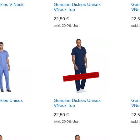
kies V-Neck
Genuine Dickies Unisex
Genu
VNeck Top
VNe
22,50 €
22,5
exkl. 20,0% Ust
exkl.
kies Unisex
Genuine Dickies Unisex
Genu
VNeck Top
VNe
22,50 €
22,5
exkl. 20,0% Ust
exkl.