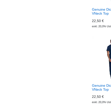
Genuine Dic
VNeck Top
22,50 €
exkl. 20,0% Ust
Genuine Dic
VNeck Top
22,50 €
exkl. 20,0% Ust