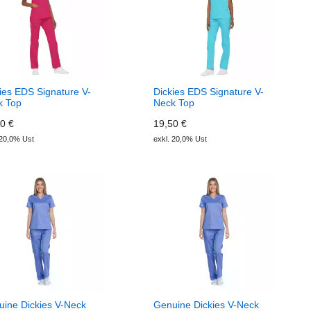
ies EDS Signature V-
Dickies EDS Signature V-
k Top
Neck Top
0 €
19,50 €
 20,0% Ust
exkl. 20,0% Ust
ine Dickies V-Neck
Genuine Dickies V-Neck