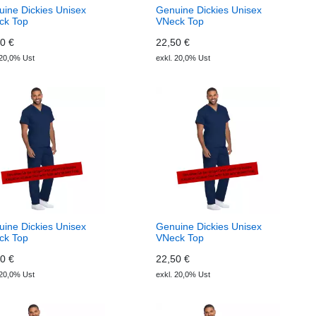
ine Dickies Unisex
Genuine Dickies Unisex
ck Top
VNeck Top
0 €
22,50 €
 20,0% Ust
exkl. 20,0% Ust
ine Dickies Unisex
Genuine Dickies Unisex
ck Top
VNeck Top
0 €
22,50 €
 20,0% Ust
exkl. 20,0% Ust