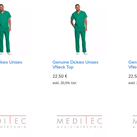
kies Unisex
Genuine Dickies Unisex
Genu
VNeck Top
VNe
22,50 €
22,5
exkl. 20,0% Ust
exkl.