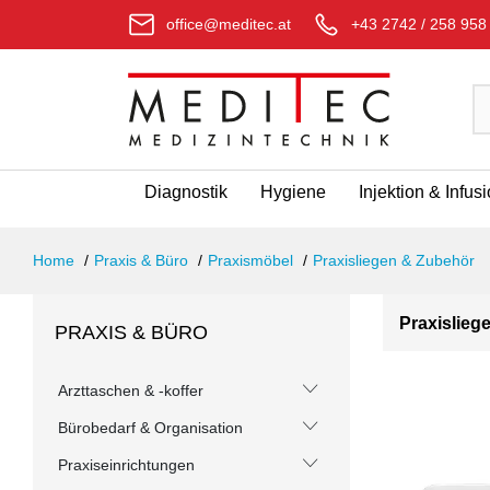
office@meditec.at
+43 2742 / 258 958
Diagnostik
Hygiene
Injektion & Infus
Home
Praxis & Büro
Praxismöbel
Praxisliegen & Zubehör
Praxislie
PRAXIS & BÜRO
Arzttaschen & -koffer
Bürobedarf & Organisation
Praxiseinrichtungen