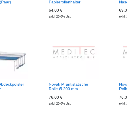
(Paar)
Papierrollenhalter
Nase
64,00 €
69,0
exkl. 20,0% Ust
exkl.
bdeckpolster
Novak M antistatische
Nova
z
Rolle Ø 200 mm
Rol
76,00 €
76,0
exkl. 20,0% Ust
exkl.