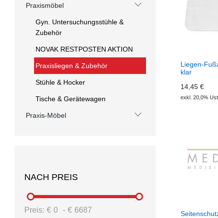
Praxismöbel
Gyn. Untersuchungsstühle &
Zubehör
NOVAK RESTPOSTEN AKTION
Liegen-Fußa
Praxisliegen & Zubehör
klar
Stühle & Hocker
14,45 €
exkl. 20,0% Ust
Tische & Gerätewagen
Praxis-Möbel
NACH PREIS
Preis:
€
0
-
€
6687
Seitenschutz