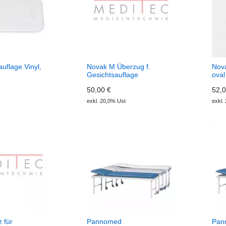
uflage Vinyl,
Novak M Überzug f.
Nov
Gesichtsauflage
oval
50,00 €
52,0
exkl. 20,0% Ust
exkl.
 für
Pannomed
Pan