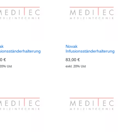
ak
Novak
sionsständerhalterung
Infusionsständerhalterung
ts
links
0 €
83,00 €
 20% Ust
exkl. 20% Ust