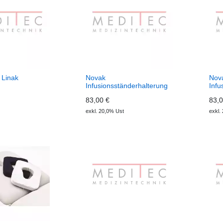
 Linak
Novak
Nov
Infusionsständerhalterung
Infu
rechts
rech
83,00 €
83,0
exkl. 20,0% Ust
exkl.