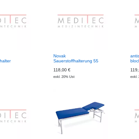
Novak
anti
halter
Sauerstoffhalterung 55
bloc
cm
118,00 €
119,
exkl. 20% Ust
exkl.