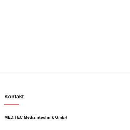
Kontakt
MEDITEC Medizintechnik GmbH
Mathilde Beyerknecht-Strasse 9
3104 St.Pölten