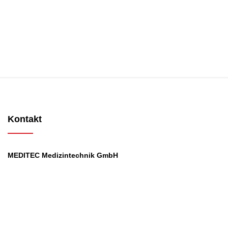
Kontakt
MEDITEC Medizintechnik GmbH
Mathilde Beyerknecht-Strasse 9
3104 St.Pölten
Web
:
https://www.meditec.at
Mail
:
office@meditec.at
Tel
:
+43 2742 / 258 958