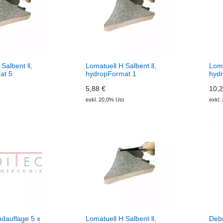
Salbent ll,
Lomatuell H Salbent ll,
Loma
at 5
hydropFormat 1
hyd
5,88 €
10,2
exkl. 20,0% Ust
exkl.
dauflage 5 x
Lomatuell H Salbent ll,
Debr