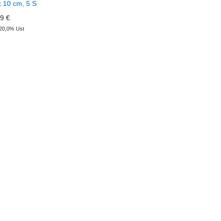
 10 cm, 5 S
9 €
 20,0% Ust