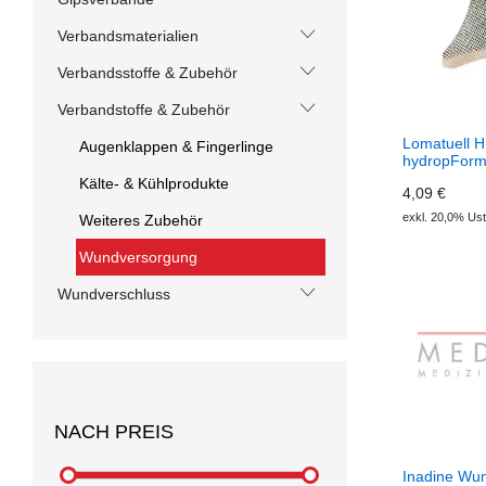
Verbandsmaterialien
Verbandsstoffe & Zubehör
Verbandstoffe & Zubehör
Lomatuell H 
Augenklappen & Fingerlinge
hydropForm
Kälte- & Kühlprodukte
4,09 €
exkl. 20,0% Ust
Weiteres Zubehör
Wundversorgung
Wundverschluss
NACH PREIS
Inadine Wun