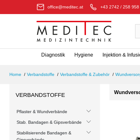
office@meditec.at
+43 2742 / 258 958
Diagnostik
Hygiene
Injektion & Infus
Home
Verbandstoffe
Verbandstoffe & Zubehör
Wundversor
Wundvers
VERBANDSTOFFE
Pflaster & Wundverbände
Stab. Bandagen & Gipsverbände
Stabilisierende Bandagen &
Gipsverbände