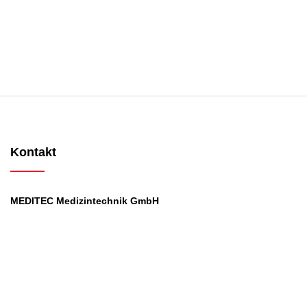
Kontakt
MEDITEC Medizintechnik GmbH
Mathilde Beyerknecht-Strasse 9
3104 St.Pölten
Web
:
https://www.meditec.at
Mail
:
office@meditec.at
Tel
:
+43 2742 / 258 958