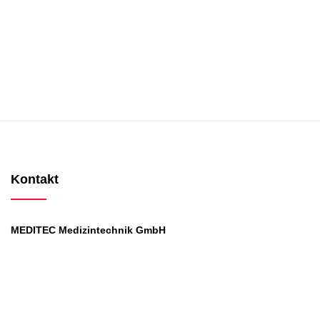
Kontakt
MEDITEC Medizintechnik GmbH
Mathilde Beyerknecht-Strasse 9
3104 St.Pölten
Web
:
https://www.meditec.at
Mail
:
office@meditec.at