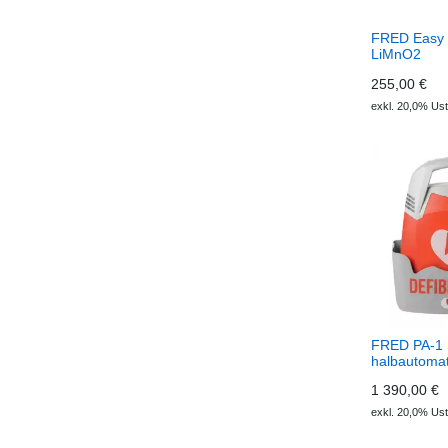
FRED Easy 
LiMnO2
255,00 €
exkl. 20,0% Ust
FRED PA-1 D
halbautomat
1 390,00 €
exkl. 20,0% Ust