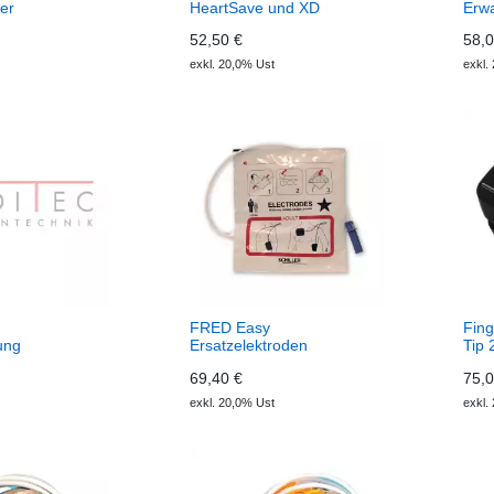
er
HeartSave und XD
Erw
52,50 €
58,0
exkl. 20,0% Ust
exkl.
FRED Easy
Fing
ung
Ersatzelektroden
Tip 
Erwachsene
69,40 €
75,0
exkl. 20,0% Ust
exkl.