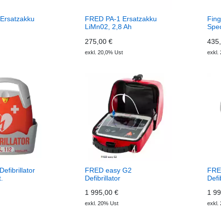
Ersatzakku
FRED PA-1 Ersatzakku
Fing
LiMn02, 2,8 Ah
Spec
275,00 €
435,
exkl. 20,0% Ust
exkl.
efibrillator
FRED easy G2
FRE
.
Defibrillator
Defib
1 995,00 €
1 99
exkl. 20% Ust
exkl.