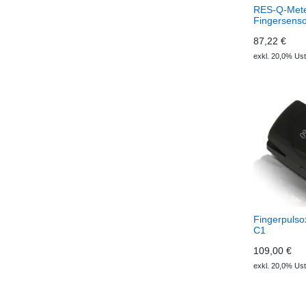
RES-Q-Met
Fingersenso
87,22 €
exkl. 20,0% Ust
Fingerpulso
C1
109,00 €
exkl. 20,0% Ust