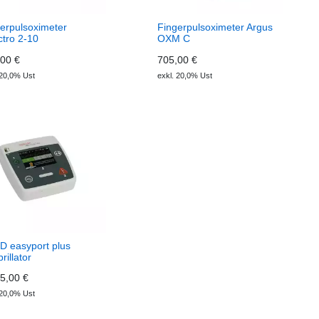
erpulsoximeter
Fingerpulsoximeter Argus
tro 2-10
OXM C
00 €
705,00 €
 20,0% Ust
exkl. 20,0% Ust
D easyport plus
rillator
5,00 €
 20,0% Ust