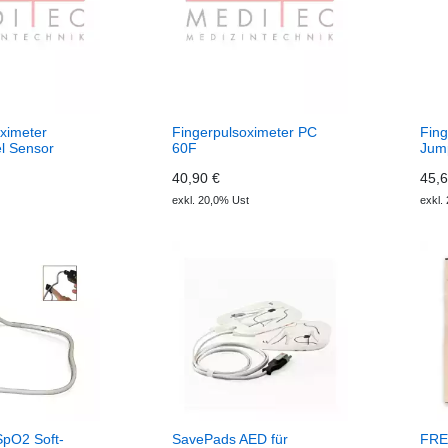
ximeter
Fingerpulsoximeter PC
Fing
l Sensor
60F
Jum
40,90 €
45,6
exkl. 20,0% Ust
exkl.
SpO2 Soft-
SavePads AED für
FRE