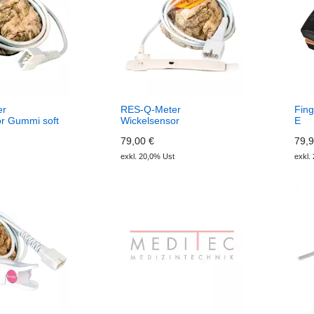
er
RES-Q-Meter
Fing
r Gummi soft
Wickelsensor
E
wiederverwend
79,00 €
79,9
exkl. 20,0% Ust
exkl.