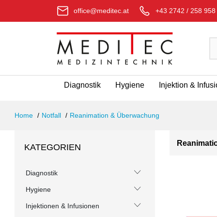
office@meditec.at
+43 2742 / 258 958
Diagnostik
Hygiene
Injektion & Infus
Home
Notfall
Reanimation & Überwachung
Reanimati
KATEGORIEN
Diagnostik
Hygiene
Injektionen & Infusionen